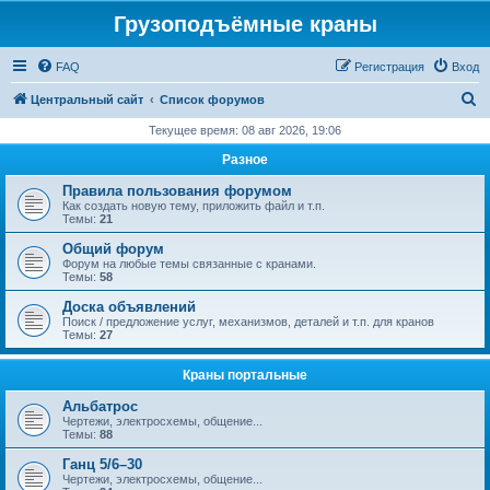
Грузоподъёмные краны
FAQ
Регистрация
Вход
П
Центральный сайт
Список форумов
о
Текущее время: 08 авг 2026, 19:06
и
Разное
с
Правила пользования форумом
к
Как создать новую тему, приложить файл и т.п.
Темы:
21
Общий форум
Форум на любые темы связанные с кранами.
Темы:
58
Доска объявлений
Поиск / предложение услуг, механизмов, деталей и т.п. для кранов
Темы:
27
Краны портальные
Альбатрос
Чертежи, электросхемы, общение...
Темы:
88
Ганц 5/6–30
Чертежи, электросхемы, общение...