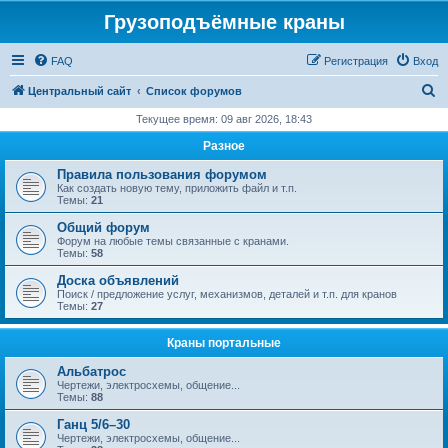
Грузоподъёмные краны
FAQ
Регистрация
Вход
П
Центральный сайт
Список форумов
о
Текущее время: 09 авг 2026, 18:43
и
Разное
с
Правила пользования форумом
к
Как создать новую тему, приложить файл и т.п.
Темы:
21
Общий форум
Форум на любые темы связанные с кранами.
Темы:
58
Доска объявлений
Поиск / предложение услуг, механизмов, деталей и т.п. для кранов
Темы:
27
Краны портальные
Альбатрос
Чертежи, электросхемы, общение...
Темы:
88
Ганц 5/6–30
Чертежи, электросхемы, общение...