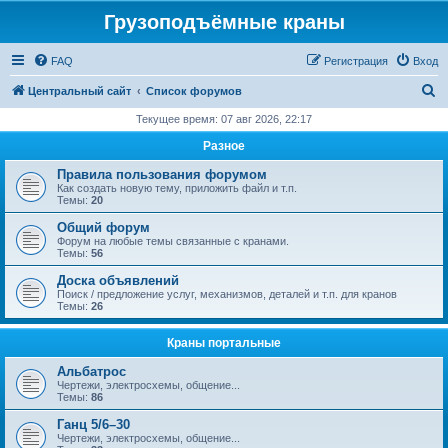
Грузоподъёмные краны
FAQ
Регистрация
Вход
П
Центральный сайт
Список форумов
о
Текущее время: 07 авг 2026, 22:17
и
Разное
с
Правила пользования форумом
к
Как создать новую тему, приложить файл и т.п.
Темы:
20
Общий форум
Форум на любые темы связанные с кранами.
Темы:
56
Доска объявлений
Поиск / предложение услуг, механизмов, деталей и т.п. для кранов
Темы:
26
Краны портальные
Альбатрос
Чертежи, электросхемы, общение...
Темы:
86
Ганц 5/6–30
Чертежи, электросхемы, общение...