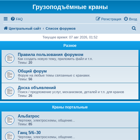
Грузоподъёмные краны
FAQ
Регистрация
Вход
П
Центральный сайт
Список форумов
о
Текущее время: 07 авг 2026, 01:52
и
Разное
с
Правила пользования форумом
к
Как создать новую тему, приложить файл и т.п.
Темы:
20
Общий форум
Форум на любые темы связанные с кранами.
Темы:
56
Доска объявлений
Поиск / предложение услуг, механизмов, деталей и т.п. для кранов
Темы:
26
Краны портальные
Альбатрос
Чертежи, электросхемы, общение...
Темы:
85
Ганц 5/6–30
Чертежи, электросхемы, общение...