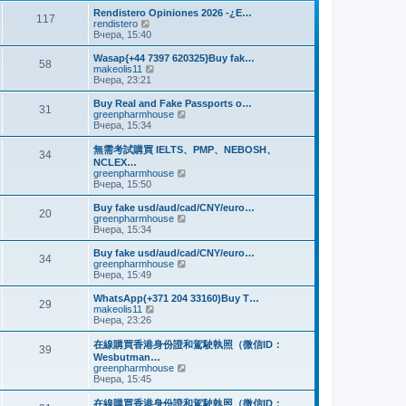
и
м
е
Rendistero Opiniones 2026 -¿E…
к
117
у
д
П
rendistero
п
с
н
е
Вчера, 15:40
о
о
е
р
с
о
м
е
Wasap{+44 7397 620325}Buy fak…
л
б
58
у
й
П
makeolis11
е
щ
с
т
е
Вчера, 23:21
д
е
о
и
р
н
н
о
к
е
Buy Real and Fake Passports o…
е
и
б
31
п
й
П
greenpharmhouse
м
ю
щ
о
т
е
Вчера, 15:34
у
е
с
и
р
с
н
л
к
е
о
無需考試購買 IELTS、PMP、NEBOSH、
и
е
34
п
й
о
NCLEX…
ю
д
о
т
б
П
greenpharmhouse
н
с
и
щ
е
Вчера, 15:50
е
л
к
е
р
м
е
п
н
е
Buy fake usd/aud/cad/CNY/euro…
у
д
о
20
и
й
П
greenpharmhouse
с
н
с
ю
т
е
Вчера, 15:34
о
е
л
и
р
о
м
е
к
е
б
Buy fake usd/aud/cad/CNY/euro…
у
д
34
п
й
щ
П
greenpharmhouse
с
н
о
т
е
е
Вчера, 15:49
о
е
с
и
н
р
о
м
л
к
и
е
б
WhatsApp(+371 204 33160)Buy T…
у
е
29
п
ю
й
щ
П
makeolis11
с
д
о
т
е
е
Вчера, 23:26
о
н
с
и
н
р
о
е
л
к
и
е
б
在線購買香港身份證和駕駛執照（微信ID：
м
е
39
п
ю
й
щ
Wesbutman…
у
д
о
т
е
П
greenpharmhouse
с
н
с
и
н
е
Вчера, 15:45
о
е
л
к
и
р
о
м
е
п
ю
е
б
у
在線購買香港身份證和駕駛執照（微信ID：
д