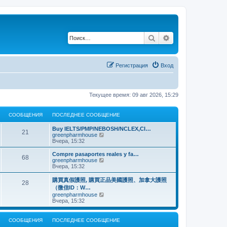
Поиск
Расширенный по
Регистрация
Вход
Текущее время: 09 авг 2026, 15:29
СООБЩЕНИЯ
ПОСЛЕДНЕЕ СООБЩЕНИЕ
Buy IELTS/PMP/NEBOSH/NCLEX,CI…
21
П
greenpharmhouse
е
Вчера, 15:32
р
е
Compre pasaportes reales y fa…
68
й
П
greenpharmhouse
т
е
Вчера, 15:32
и
р
к
е
購買真假護照, 購買正品美國護照、加拿大護照
28
п
й
（微信ID：W…
о
т
П
greenpharmhouse
с
и
е
Вчера, 15:32
л
к
р
е
п
е
д
о
й
н
СООБЩЕНИЯ
ПОСЛЕДНЕЕ СООБЩЕНИЕ
с
т
е
л