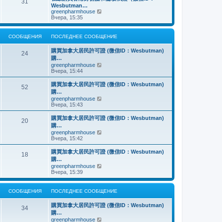
о
31
й
щ
с
н
Wesbutman…
с
т
е
о
е
П
greenpharmhouse
л
и
н
о
м
е
Вчера, 15:35
е
к
и
б
у
р
д
п
ю
щ
с
е
н
о
е
о
й
е
СООБЩЕНИЯ
ПОСЛЕДНЕЕ СООБЩЕНИЕ
с
н
о
т
м
л
и
б
и
у
е
購買加拿大居民許可證 (微信ID：Wesbutman)
ю
щ
к
24
с
д
購…
е
п
о
н
н
о
П
greenpharmhouse
о
е
и
с
е
Вчера, 15:44
б
м
ю
л
р
щ
у
е
е
е
購買加拿大居民許可證 (微信ID：Wesbutman)
с
52
д
й
н
購…
о
н
т
и
о
П
greenpharmhouse
е
и
ю
б
е
Вчера, 15:43
м
к
щ
р
у
п
е
е
購買加拿大居民許可證 (微信ID：Wesbutman)
с
о
20
н
й
о
с
購…
и
т
о
л
П
greenpharmhouse
ю
и
б
е
е
Вчера, 15:42
к
щ
д
р
п
е
н
е
購買加拿大居民許可證 (微信ID：Wesbutman)
о
н
е
18
й
с
購…
и
м
т
л
ю
у
П
greenpharmhouse
и
е
с
е
Вчера, 15:39
к
д
о
р
п
н
о
е
о
е
б
й
СООБЩЕНИЯ
ПОСЛЕДНЕЕ СООБЩЕНИЕ
с
м
щ
т
л
у
е
и
е
購買加拿大居民許可證 (微信ID：Wesbutman)
с
н
к
34
д
о
購…
и
п
н
о
ю
о
П
greenpharmhouse
е