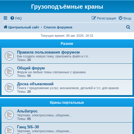
Грузоподъёмные краны
FAQ
Регистрация
Вход
П
Центральный сайт
Список форумов
о
Текущее время: 06 авг 2026, 18:31
и
Разное
с
Правила пользования форумом
к
Как создать новую тему, приложить файл и т.п.
Темы:
20
Общий форум
Форум на любые темы связанные с кранами.
Темы:
56
Доска объявлений
Поиск / предложение услуг, механизмов, деталей и т.п. для кранов
Темы:
26
Краны портальные
Альбатрос
Чертежи, электросхемы, общение...
Темы:
85
Ганц 5/6–30
Чертежи, электросхемы, общение...