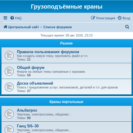
Грузоподъёмные краны
FAQ
Регистрация
Вход
П
Центральный сайт
Список форумов
о
Текущее время: 08 авг 2026, 23:23
и
Разное
с
Правила пользования форумом
к
Как создать новую тему, приложить файл и т.п.
Темы:
21
Общий форум
Форум на любые темы связанные с кранами.
Темы:
58
Доска объявлений
Поиск / предложение услуг, механизмов, деталей и т.п. для кранов
Темы:
27
Краны портальные
Альбатрос
Чертежи, электросхемы, общение...
Темы:
88
Ганц 5/6–30
Чертежи, электросхемы, общение...