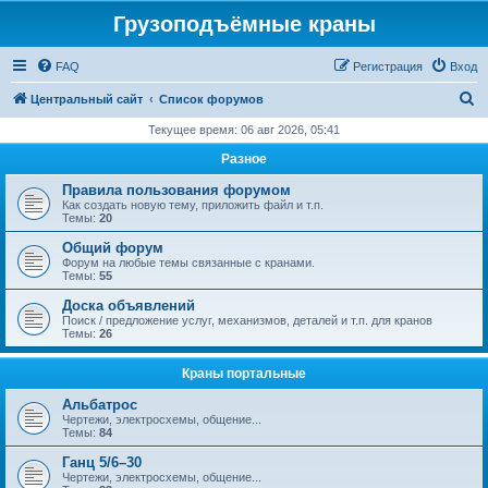
Грузоподъёмные краны
FAQ
Регистрация
Вход
П
Центральный сайт
Список форумов
о
Текущее время: 06 авг 2026, 05:41
и
Разное
с
Правила пользования форумом
к
Как создать новую тему, приложить файл и т.п.
Темы:
20
Общий форум
Форум на любые темы связанные с кранами.
Темы:
55
Доска объявлений
Поиск / предложение услуг, механизмов, деталей и т.п. для кранов
Темы:
26
Краны портальные
Альбатрос
Чертежи, электросхемы, общение...
Темы:
84
Ганц 5/6–30
Чертежи, электросхемы, общение...