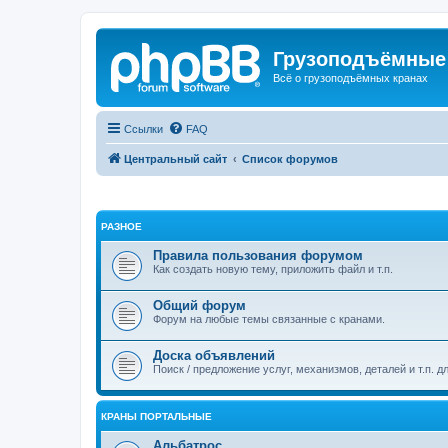
Грузоподъёмные
Всё о грузоподъёмных кранах
Ссылки
FAQ
Центральный сайт
Список форумов
РАЗНОЕ
Правила пользования форумом
Как создать новую тему, приложить файл и т.п.
Общий форум
Форум на любые темы связанные с кранами.
Доска объявлений
Поиск / предложение услуг, механизмов, деталей и т.п. д
КРАНЫ ПОРТАЛЬНЫЕ
Альбатрос