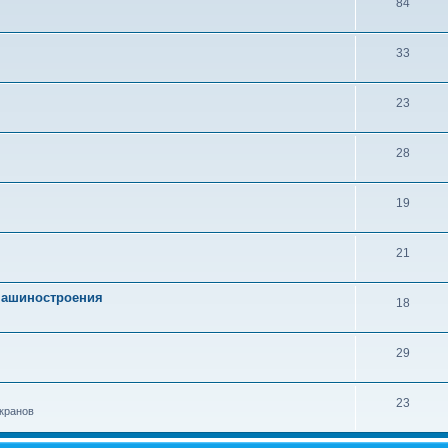
84
33
23
28
19
21
 машиностроения
18
29
23
кранов