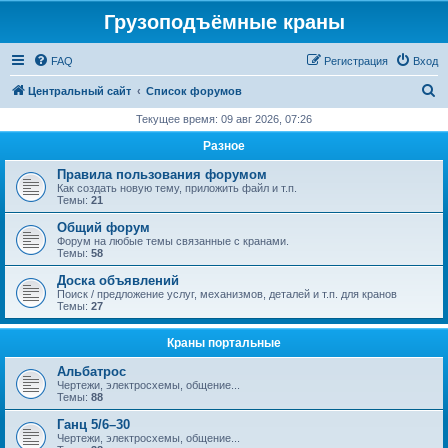
Грузоподъёмные краны
FAQ
Регистрация
Вход
П
Центральный сайт
Список форумов
о
Текущее время: 09 авг 2026, 07:26
и
Разное
с
Правила пользования форумом
к
Как создать новую тему, приложить файл и т.п.
Темы:
21
Общий форум
Форум на любые темы связанные с кранами.
Темы:
58
Доска объявлений
Поиск / предложение услуг, механизмов, деталей и т.п. для кранов
Темы:
27
Краны портальные
Альбатрос
Чертежи, электросхемы, общение...
Темы:
88
Ганц 5/6–30
Чертежи, электросхемы, общение...