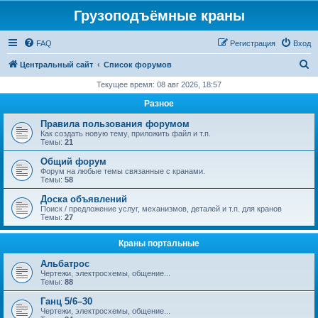
Грузоподъёмные краны
FAQ
Регистрация
Вход
П
Центральный сайт
Список форумов
о
Текущее время: 08 авг 2026, 18:57
и
Разное
с
Правила пользования форумом
к
Как создать новую тему, приложить файл и т.п.
Темы:
21
Общий форум
Форум на любые темы связанные с кранами.
Темы:
58
Доска объявлений
Поиск / предложение услуг, механизмов, деталей и т.п. для кранов
Темы:
27
Краны портальные
Альбатрос
Чертежи, электросхемы, общение...
Темы:
88
Ганц 5/6–30
Чертежи, электросхемы, общение...