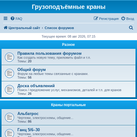
Грузоподъёмные краны
FAQ
Регистрация
Вход
П
Центральный сайт
Список форумов
о
Текущее время: 08 авг 2026, 07:15
и
Разное
с
Правила пользования форумом
к
Как создать новую тему, приложить файл и т.п.
Темы:
20
Общий форум
Форум на любые темы связанные с кранами.
Темы:
56
Доска объявлений
Поиск / предложение услуг, механизмов, деталей и т.п. для кранов
Темы:
26
Краны портальные
Альбатрос
Чертежи, электросхемы, общение...
Темы:
86
Ганц 5/6–30
Чертежи, электросхемы, общение...