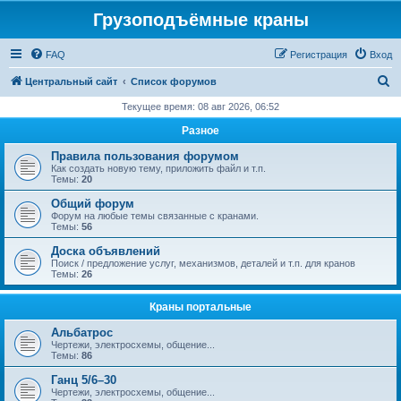
Грузоподъёмные краны
FAQ
Регистрация
Вход
П
Центральный сайт
Список форумов
о
Текущее время: 08 авг 2026, 06:52
и
Разное
с
Правила пользования форумом
к
Как создать новую тему, приложить файл и т.п.
Темы:
20
Общий форум
Форум на любые темы связанные с кранами.
Темы:
56
Доска объявлений
Поиск / предложение услуг, механизмов, деталей и т.п. для кранов
Темы:
26
Краны портальные
Альбатрос
Чертежи, электросхемы, общение...
Темы:
86
Ганц 5/6–30
Чертежи, электросхемы, общение...