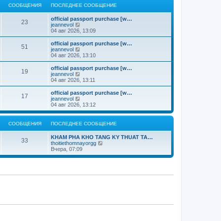
м
е
п
й
и
СООБЩЕНИЯ
ПОСЛЕДНЕЕ СООБЩЕНИЕ
б
у
д
о
т
ю
щ
с
н
с
и
е
о
official passport purchase [w…
е
л
к
23
н
о
П
jeannevol
м
е
п
и
б
е
04 авг 2026, 13:09
у
д
о
ю
щ
р
с
н
с
е
е
о
official passport purchase [w…
е
л
51
н
й
о
П
jeannevol
м
е
и
т
б
е
04 авг 2026, 13:10
у
д
ю
и
щ
р
с
н
к
е
е
о
official passport purchase [w…
е
19
п
н
й
о
П
jeannevol
м
о
и
т
б
е
04 авг 2026, 13:11
у
с
ю
и
щ
р
с
л
к
е
е
о
official passport purchase [w…
е
17
п
н
й
о
П
jeannevol
д
о
и
т
б
е
04 авг 2026, 13:12
н
с
ю
и
щ
р
е
л
к
е
е
м
е
п
н
й
СООБЩЕНИЯ
ПОСЛЕДНЕЕ СООБЩЕНИЕ
у
д
о
и
т
с
н
с
ю
и
о
KHAM PHA KHO TANG KY THUAT TA…
е
л
к
33
о
П
thoitiethomnayorgg
м
е
п
б
е
Вчера, 07:09
у
д
о
щ
р
с
н
с
е
е
о
е
л
н
й
о
м
е
и
т
б
у
д
ю
и
щ
с
н
к
е
о
е
п
н
о
м
о
и
б
у
с
ю
щ
с
л
е
о
е
н
о
д