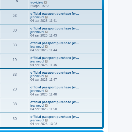
к
115
П
trovicielo
м
е
п
е
Вчера, 15:53
у
д
о
р
с
н
с
е
о
official passport purchase [w…
е
л
53
й
о
П
jeannevol
м
е
т
б
е
04 авг 2026, 11:41
у
д
и
щ
р
с
н
к
е
е
о
official passport purchase [w…
е
30
п
н
й
П
о
jeannevol
м
о
и
т
е
б
04 авг 2026, 11:43
у
с
ю
и
р
щ
с
л
к
е
е
о
official passport purchase [w…
е
33
п
й
н
о
П
jeannevol
д
о
т
и
б
е
04 авг 2026, 11:44
н
с
и
ю
щ
р
е
л
к
е
е
official passport purchase [w…
м
е
19
п
н
й
П
jeannevol
у
д
о
и
т
е
04 авг 2026, 11:45
с
н
с
ю
и
р
о
е
л
к
е
official passport purchase [w…
о
м
е
33
п
й
П
jeannevol
б
у
д
о
т
е
04 авг 2026, 11:47
щ
с
н
с
и
р
е
о
е
л
к
е
н
official passport purchase [w…
о
м
е
23
п
й
и
П
jeannevol
б
у
д
о
т
ю
е
04 авг 2026, 11:48
щ
с
н
с
и
р
е
о
е
л
к
е
н
official passport purchase [w…
о
м
е
38
п
й
и
П
jeannevol
б
у
д
о
т
ю
е
04 авг 2026, 11:50
щ
с
н
с
и
р
е
о
е
л
к
е
н
official passport purchase [w…
о
м
е
30
п
й
и
П
jeannevol
б
у
д
о
т
ю
е
04 авг 2026, 13:08
щ
с
н
с
и
р
е
о
е
л
к
е
н
о