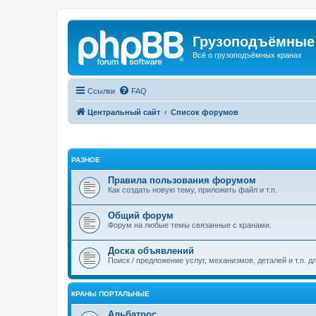
Грузоподъёмные
Всё о грузоподъёмных кранах
Ссылки
FAQ
Центральный сайт
Список форумов
РАЗНОЕ
Правила пользования форумом
Как создать новую тему, приложить файл и т.п.
Общий форум
Форум на любые темы связанные с кранами.
Доска объявлений
Поиск / предложение услуг, механизмов, деталей и т.п. д
КРАНЫ ПОРТАЛЬНЫЕ
Альбатрос