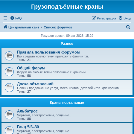
Грузоподъёмные краны
FAQ
Регистрация
Вход
П
Центральный сайт
Список форумов
о
Текущее время: 09 авг 2026, 15:29
и
Разное
с
Правила пользования форумом
к
Как создать новую тему, приложить файл и т.п.
Темы:
21
Общий форум
Форум на любые темы связанные с кранами.
Темы:
58
Доска объявлений
Поиск / предложение услуг, механизмов, деталей и т.п. для кранов
Темы:
27
Краны портальные
Альбатрос
Чертежи, электросхемы, общение...
Темы:
88
Ганц 5/6–30
Чертежи, электросхемы, общение...