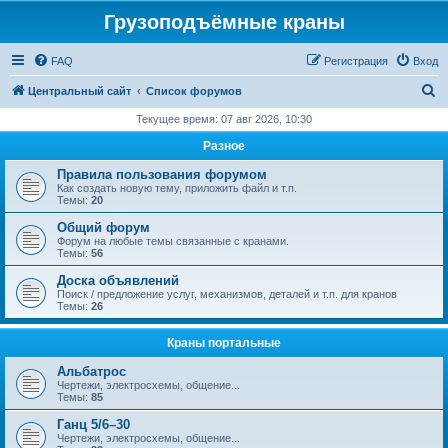
Грузоподъёмные краны
FAQ
Регистрация
Вход
П
Центральный сайт
Список форумов
о
Текущее время: 07 авг 2026, 10:30
и
Разное
с
Правила пользования форумом
к
Как создать новую тему, приложить файл и т.п.
Темы:
20
Общий форум
Форум на любые темы связанные с кранами.
Темы:
56
Доска объявлений
Поиск / предложение услуг, механизмов, деталей и т.п. для кранов
Темы:
26
Краны портальные
Альбатрос
Чертежи, электросхемы, общение...
Темы:
85
Ганц 5/6–30
Чертежи, электросхемы, общение...