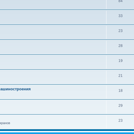
84
33
23
28
19
21
 машиностроения
18
29
23
кранов