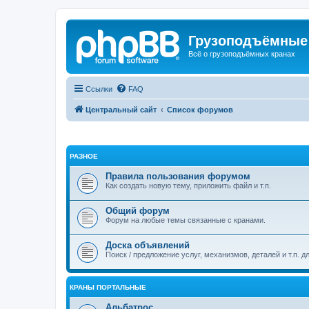
Грузоподъёмные
Всё о грузоподъёмных кранах
Ссылки
FAQ
Центральный сайт
Список форумов
РАЗНОЕ
Правила пользования форумом
Как создать новую тему, приложить файл и т.п.
Общий форум
Форум на любые темы связанные с кранами.
Доска объявлений
Поиск / предложение услуг, механизмов, деталей и т.п. д
КРАНЫ ПОРТАЛЬНЫЕ
Альбатрос