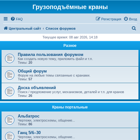
Грузоподъёмные краны
FAQ
Регистрация
Вход
П
Центральный сайт
Список форумов
о
Текущее время: 08 авг 2026, 14:18
и
Разное
с
Правила пользования форумом
к
Как создать новую тему, приложить файл и т.п.
Темы:
20
Общий форум
Форум на любые темы связанные с кранами.
Темы:
57
Доска объявлений
Поиск / предложение услуг, механизмов, деталей и т.п. для кранов
Темы:
26
Краны портальные
Альбатрос
Чертежи, электросхемы, общение...
Темы:
86
Ганц 5/6–30
Чертежи, электросхемы, общение...