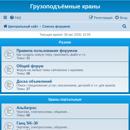
Грузоподъёмные краны
FAQ
Регистрация
Вход
П
Центральный сайт
Список форумов
о
Текущее время: 08 авг 2026, 15:55
и
Разное
с
Правила пользования форумом
к
Как создать новую тему, приложить файл и т.п.
Темы:
21
Общий форум
Форум на любые темы связанные с кранами.
Темы:
58
Доска объявлений
Поиск / предложение услуг, механизмов, деталей и т.п. для кранов
Темы:
27
Краны портальные
Альбатрос
Чертежи, электросхемы, общение...
Темы:
88
Ганц 5/6–30
Чертежи, электросхемы, общение...