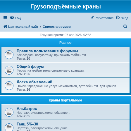
Грузоподъёмные краны
FAQ
Регистрация
Вход
П
Центральный сайт
Список форумов
о
Текущее время: 07 авг 2026, 02:38
и
Разное
с
Правила пользования форумом
к
Как создать новую тему, приложить файл и т.п.
Темы:
20
Общий форум
Форум на любые темы связанные с кранами.
Темы:
56
Доска объявлений
Поиск / предложение услуг, механизмов, деталей и т.п. для кранов
Темы:
26
Краны портальные
Альбатрос
Чертежи, электросхемы, общение...
Темы:
85
Ганц 5/6–30
Чертежи, электросхемы, общение...