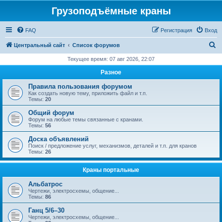
Грузоподъёмные краны
FAQ
Регистрация
Вход
П
Центральный сайт
Список форумов
о
Текущее время: 07 авг 2026, 22:07
и
Разное
с
Правила пользования форумом
к
Как создать новую тему, приложить файл и т.п.
Темы:
20
Общий форум
Форум на любые темы связанные с кранами.
Темы:
56
Доска объявлений
Поиск / предложение услуг, механизмов, деталей и т.п. для кранов
Темы:
26
Краны портальные
Альбатрос
Чертежи, электросхемы, общение...
Темы:
86
Ганц 5/6–30
Чертежи, электросхемы, общение...