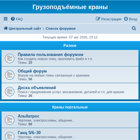
Грузоподъёмные краны
FAQ
Регистрация
Вход
П
Центральный сайт
Список форумов
о
Текущее время: 07 авг 2026, 23:12
и
Разное
с
Правила пользования форумом
к
Как создать новую тему, приложить файл и т.п.
Темы:
20
Общий форум
Форум на любые темы связанные с кранами.
Темы:
56
Доска объявлений
Поиск / предложение услуг, механизмов, деталей и т.п. для кранов
Темы:
26
Краны портальные
Альбатрос
Чертежи, электросхемы, общение...
Темы:
86
Ганц 5/6–30
Чертежи, электросхемы, общение...