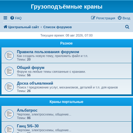
Грузоподъёмные краны
FAQ
Регистрация
Вход
П
Центральный сайт
Список форумов
о
Текущее время: 08 авг 2026, 07:00
и
Разное
с
Правила пользования форумом
к
Как создать новую тему, приложить файл и т.п.
Темы:
20
Общий форум
Форум на любые темы связанные с кранами.
Темы:
56
Доска объявлений
Поиск / предложение услуг, механизмов, деталей и т.п. для кранов
Темы:
26
Краны портальные
Альбатрос
Чертежи, электросхемы, общение...
Темы:
86
Ганц 5/6–30
Чертежи, электросхемы, общение...