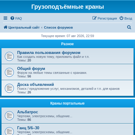
Грузоподъёмные краны
FAQ
Регистрация
Вход
П
Центральный сайт
Список форумов
о
Текущее время: 07 авг 2026, 22:59
и
Разное
с
Правила пользования форумом
к
Как создать новую тему, приложить файл и т.п.
Темы:
20
Общий форум
Форум на любые темы связанные с кранами.
Темы:
56
Доска объявлений
Поиск / предложение услуг, механизмов, деталей и т.п. для кранов
Темы:
26
Краны портальные
Альбатрос
Чертежи, электросхемы, общение...
Темы:
86
Ганц 5/6–30
Чертежи, электросхемы, общение...