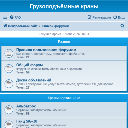
Грузоподъёмные краны
FAQ
Регистрация
Вход
П
Центральный сайт
Список форумов
о
Текущее время: 10 авг 2026, 16:51
и
Разное
с
Правила пользования форумом
к
Как создать новую тему, приложить файл и т.п.
Темы:
21
Общий форум
Форум на любые темы связанные с кранами.
Темы:
59
Доска объявлений
Поиск / предложение услуг, механизмов, деталей и т.п. для кранов
Темы:
27
Краны портальные
Альбатрос
Чертежи, электросхемы, общение...
Темы:
89
Ганц 5/6–30
Чертежи, электросхемы, общение...