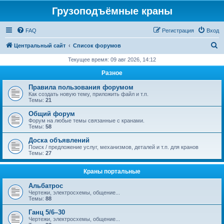
Грузоподъёмные краны
FAQ
Регистрация
Вход
П
Центральный сайт
Список форумов
о
Текущее время: 09 авг 2026, 14:12
и
Разное
с
Правила пользования форумом
к
Как создать новую тему, приложить файл и т.п.
Темы:
21
Общий форум
Форум на любые темы связанные с кранами.
Темы:
58
Доска объявлений
Поиск / предложение услуг, механизмов, деталей и т.п. для кранов
Темы:
27
Краны портальные
Альбатрос
Чертежи, электросхемы, общение...
Темы:
88
Ганц 5/6–30
Чертежи, электросхемы, общение...