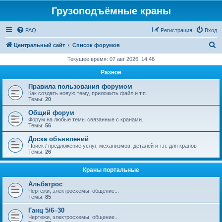
Грузоподъёмные краны
FAQ
Регистрация
Вход
П
Центральный сайт
Список форумов
о
Текущее время: 07 авг 2026, 14:46
и
Разное
с
Правила пользования форумом
к
Как создать новую тему, приложить файл и т.п.
Темы:
20
Общий форум
Форум на любые темы связанные с кранами.
Темы:
56
Доска объявлений
Поиск / предложение услуг, механизмов, деталей и т.п. для кранов
Темы:
26
Краны портальные
Альбатрос
Чертежи, электросхемы, общение...
Темы:
85
Ганц 5/6–30
Чертежи, электросхемы, общение...