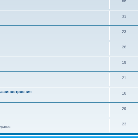
86
33
23
28
19
21
 машиностроения
18
29
23
кранов