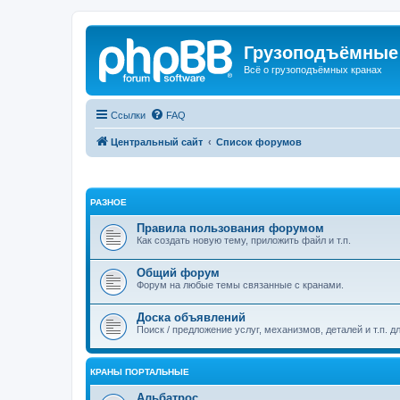
Грузоподъёмные
Всё о грузоподъёмных кранах
Ссылки
FAQ
Центральный сайт
Список форумов
РАЗНОЕ
Правила пользования форумом
Как создать новую тему, приложить файл и т.п.
Общий форум
Форум на любые темы связанные с кранами.
Доска объявлений
Поиск / предложение услуг, механизмов, деталей и т.п. д
КРАНЫ ПОРТАЛЬНЫЕ
Альбатрос