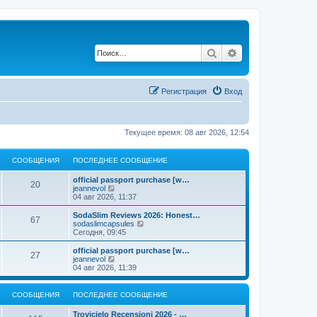
Поиск
Расширенный по
Регистрация
Вход
Текущее время: 08 авг 2026, 12:54
СООБЩЕНИЯ
ПОСЛЕДНЕЕ СООБЩЕНИЕ
official passport purchase [w…
20
П
jeannevol
е
04 авг 2026, 11:37
р
е
SodaSlim Reviews 2026: Honest…
67
й
П
sodaslimcapsules
т
е
Сегодня, 09:45
и
р
к
е
official passport purchase [w…
27
п
й
П
jeannevol
о
т
е
04 авг 2026, 11:39
с
и
р
л
к
е
е
п
й
СООБЩЕНИЯ
ПОСЛЕДНЕЕ СООБЩЕНИЕ
д
о
т
н
с
и
Trovicielo Recensioni 2026 - …
е
л