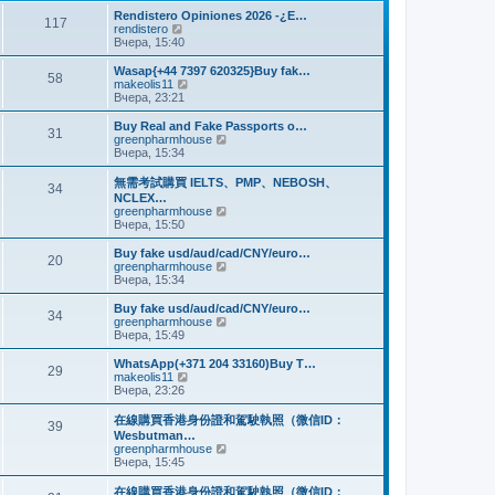
и
м
е
Rendistero Opiniones 2026 -¿E…
к
117
у
д
П
rendistero
п
с
н
е
Вчера, 15:40
о
о
е
р
с
о
м
е
Wasap{+44 7397 620325}Buy fak…
л
б
58
у
й
П
makeolis11
е
щ
с
т
е
Вчера, 23:21
д
е
о
и
р
н
н
о
к
е
Buy Real and Fake Passports o…
е
и
б
31
п
й
П
greenpharmhouse
м
ю
щ
о
т
е
Вчера, 15:34
у
е
с
и
р
с
н
л
к
е
о
無需考試購買 IELTS、PMP、NEBOSH、
и
е
34
п
й
о
NCLEX…
ю
д
о
т
б
П
greenpharmhouse
н
с
и
щ
е
Вчера, 15:50
е
л
к
е
р
м
е
п
н
е
Buy fake usd/aud/cad/CNY/euro…
у
д
о
20
и
й
П
greenpharmhouse
с
н
с
ю
т
е
Вчера, 15:34
о
е
л
и
р
о
м
е
к
е
б
Buy fake usd/aud/cad/CNY/euro…
у
д
34
п
й
щ
П
greenpharmhouse
с
н
о
т
е
е
Вчера, 15:49
о
е
с
и
н
р
о
м
л
к
и
е
б
WhatsApp(+371 204 33160)Buy T…
у
е
29
п
ю
й
щ
П
makeolis11
с
д
о
т
е
е
Вчера, 23:26
о
н
с
и
н
р
о
е
л
к
и
е
б
在線購買香港身份證和駕駛執照（微信ID：
м
е
39
п
ю
й
щ
Wesbutman…
у
д
о
т
е
П
greenpharmhouse
с
н
с
и
н
е
Вчера, 15:45
о
е
л
к
и
р
о
м
е
п
ю
е
б
у
在線購買香港身份證和駕駛執照（微信ID：
д