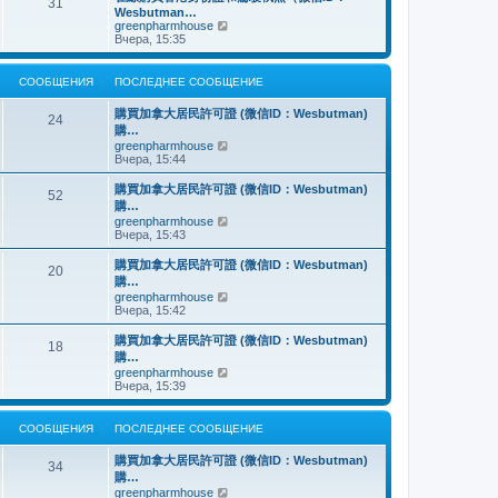
о
31
й
щ
с
н
Wesbutman…
с
т
е
о
е
П
greenpharmhouse
л
и
н
о
м
е
Вчера, 15:35
е
к
и
б
у
р
д
п
ю
щ
с
е
н
о
е
о
й
е
СООБЩЕНИЯ
ПОСЛЕДНЕЕ СООБЩЕНИЕ
с
н
о
т
м
л
и
б
и
у
е
購買加拿大居民許可證 (微信ID：Wesbutman)
ю
щ
к
24
с
д
購…
е
п
о
н
н
о
П
greenpharmhouse
о
е
и
с
е
Вчера, 15:44
б
м
ю
л
р
щ
у
е
е
е
購買加拿大居民許可證 (微信ID：Wesbutman)
с
52
д
й
н
購…
о
н
т
и
о
П
greenpharmhouse
е
и
ю
б
е
Вчера, 15:43
м
к
щ
р
у
п
е
е
購買加拿大居民許可證 (微信ID：Wesbutman)
с
о
20
н
й
о
с
購…
и
т
о
л
П
greenpharmhouse
ю
и
б
е
е
Вчера, 15:42
к
щ
д
р
п
е
н
е
購買加拿大居民許可證 (微信ID：Wesbutman)
о
н
е
18
й
с
購…
и
м
т
л
ю
у
П
greenpharmhouse
и
е
с
е
Вчера, 15:39
к
д
о
р
п
н
о
е
о
е
б
й
СООБЩЕНИЯ
ПОСЛЕДНЕЕ СООБЩЕНИЕ
с
м
щ
т
л
у
е
и
е
購買加拿大居民許可證 (微信ID：Wesbutman)
с
н
к
34
д
о
購…
и
п
н
о
ю
о
П
greenpharmhouse
е