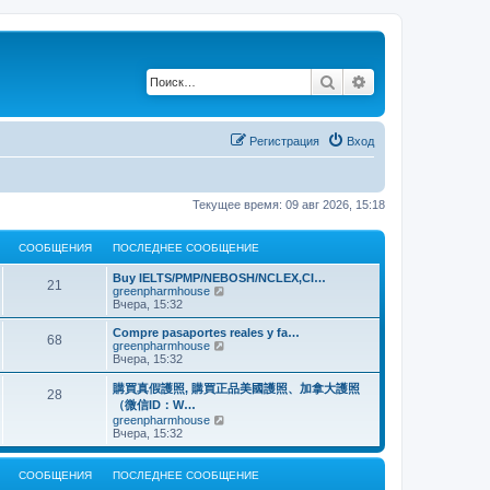
Поиск
Расширенный по
Регистрация
Вход
Текущее время: 09 авг 2026, 15:18
СООБЩЕНИЯ
ПОСЛЕДНЕЕ СООБЩЕНИЕ
Buy IELTS/PMP/NEBOSH/NCLEX,CI…
21
П
greenpharmhouse
е
Вчера, 15:32
р
е
Compre pasaportes reales y fa…
68
й
П
greenpharmhouse
т
е
Вчера, 15:32
и
р
к
е
購買真假護照, 購買正品美國護照、加拿大護照
28
п
й
（微信ID：W…
о
т
П
greenpharmhouse
с
и
е
Вчера, 15:32
л
к
р
е
п
е
д
о
й
н
СООБЩЕНИЯ
ПОСЛЕДНЕЕ СООБЩЕНИЕ
с
т
е
л