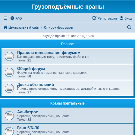
Грузоподъёмные краны
FAQ
Регистрация
Вход
П
Центральный сайт
Список форумов
о
Текущее время: 09 авг 2026, 16:30
и
Разное
с
Правила пользования форумом
к
Как создать новую тему, приложить файл и т.п.
Темы:
21
Общий форум
Форум на любые темы связанные с кранами.
Темы:
58
Доска объявлений
Поиск / предложение услуг, механизмов, деталей и т.п. для кранов
Темы:
27
Краны портальные
Альбатрос
Чертежи, электросхемы, общение...
Темы:
88
Ганц 5/6–30
Чертежи, электросхемы, общение...