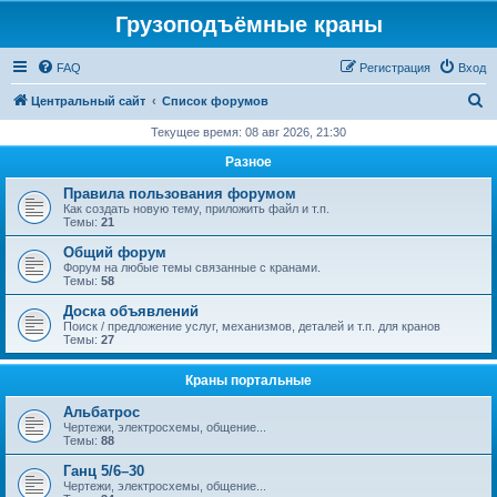
Грузоподъёмные краны
FAQ
Регистрация
Вход
П
Центральный сайт
Список форумов
о
Текущее время: 08 авг 2026, 21:30
и
Разное
с
Правила пользования форумом
к
Как создать новую тему, приложить файл и т.п.
Темы:
21
Общий форум
Форум на любые темы связанные с кранами.
Темы:
58
Доска объявлений
Поиск / предложение услуг, механизмов, деталей и т.п. для кранов
Темы:
27
Краны портальные
Альбатрос
Чертежи, электросхемы, общение...
Темы:
88
Ганц 5/6–30
Чертежи, электросхемы, общение...