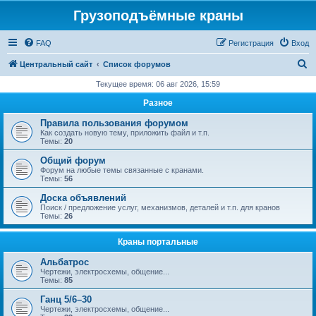
Грузоподъёмные краны
FAQ
Регистрация
Вход
П
Центральный сайт
Список форумов
о
Текущее время: 06 авг 2026, 15:59
и
Разное
с
Правила пользования форумом
к
Как создать новую тему, приложить файл и т.п.
Темы:
20
Общий форум
Форум на любые темы связанные с кранами.
Темы:
56
Доска объявлений
Поиск / предложение услуг, механизмов, деталей и т.п. для кранов
Темы:
26
Краны портальные
Альбатрос
Чертежи, электросхемы, общение...
Темы:
85
Ганц 5/6–30
Чертежи, электросхемы, общение...