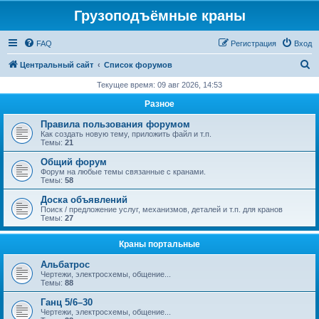
Грузоподъёмные краны
FAQ
Регистрация
Вход
П
Центральный сайт
Список форумов
о
Текущее время: 09 авг 2026, 14:53
и
Разное
с
Правила пользования форумом
к
Как создать новую тему, приложить файл и т.п.
Темы:
21
Общий форум
Форум на любые темы связанные с кранами.
Темы:
58
Доска объявлений
Поиск / предложение услуг, механизмов, деталей и т.п. для кранов
Темы:
27
Краны портальные
Альбатрос
Чертежи, электросхемы, общение...
Темы:
88
Ганц 5/6–30
Чертежи, электросхемы, общение...