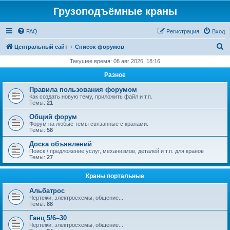
Грузоподъёмные краны
FAQ
Регистрация
Вход
П
Центральный сайт
Список форумов
о
Текущее время: 08 авг 2026, 18:16
и
Разное
с
Правила пользования форумом
к
Как создать новую тему, приложить файл и т.п.
Темы:
21
Общий форум
Форум на любые темы связанные с кранами.
Темы:
58
Доска объявлений
Поиск / предложение услуг, механизмов, деталей и т.п. для кранов
Темы:
27
Краны портальные
Альбатрос
Чертежи, электросхемы, общение...
Темы:
88
Ганц 5/6–30
Чертежи, электросхемы, общение...