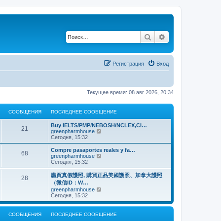
Поиск
Расширенный по
Регистрация
Вход
Текущее время: 08 авг 2026, 20:34
СООБЩЕНИЯ
ПОСЛЕДНЕЕ СООБЩЕНИЕ
Buy IELTS/PMP/NEBOSH/NCLEX,CI…
21
П
greenpharmhouse
е
Сегодня, 15:32
р
е
Compre pasaportes reales y fa…
68
й
П
greenpharmhouse
т
е
Сегодня, 15:32
и
р
к
е
購買真假護照, 購買正品美國護照、加拿大護照
28
п
й
（微信ID：W…
о
т
П
greenpharmhouse
с
и
е
Сегодня, 15:32
л
к
р
е
п
е
д
о
й
н
СООБЩЕНИЯ
ПОСЛЕДНЕЕ СООБЩЕНИЕ
с
т
е
л