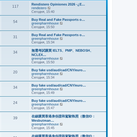
и
м
е
Rendistero Opiniones 2026 -¿E…
к
117
у
д
П
rendistero
п
с
н
е
Сегодня, 15:40
о
о
е
р
с
о
м
е
Buy Real and Fake Passports o…
л
б
54
у
й
П
greenpharmhouse
е
щ
с
т
е
Сегодня, 15:50
д
е
о
и
р
н
н
о
к
е
Buy Real and Fake Passports o…
е
и
б
31
п
й
П
greenpharmhouse
м
ю
щ
о
т
е
Сегодня, 15:34
у
е
с
и
р
с
н
л
к
е
о
無需考試購買 IELTS、PMP、NEBOSH、
и
е
34
п
й
о
NCLEX…
ю
д
о
т
б
П
greenpharmhouse
н
с
и
щ
е
Сегодня, 15:50
е
л
к
е
р
м
е
п
н
е
Buy fake usd/aud/cad/CNY/euro…
у
д
о
20
и
й
П
greenpharmhouse
с
н
с
ю
т
е
Сегодня, 15:34
о
е
л
и
р
о
м
е
к
е
б
Buy fake usd/aud/cad/CNY/euro…
у
д
34
п
й
щ
П
greenpharmhouse
с
н
о
т
е
е
Сегодня, 15:49
о
е
с
и
н
р
о
м
л
к
и
е
б
Buy fake usd/aud/cad/CNY/euro…
у
е
24
п
ю
й
щ
П
greenpharmhouse
с
д
о
т
е
е
Сегодня, 15:47
о
н
с
и
н
р
о
е
л
к
и
е
б
在線購買香港身份證和駕駛執照（微信ID：
м
е
39
п
ю
й
щ
Wesbutman…
у
д
о
т
е
П
greenpharmhouse
с
н
с
и
н
е
Сегодня, 15:45
о
е
л
к
и
р
о
м
е
п
ю
е
б
у
在線購買香港身份證和駕駛執照（微信ID：
д