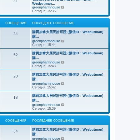
о
31
й
щ
с
н
Wesbutman…
с
т
е
о
е
П
greenpharmhouse
л
и
н
о
м
е
Сегодня, 15:35
е
к
и
б
у
р
д
п
ю
щ
с
е
н
о
е
о
й
е
СООБЩЕНИЯ
ПОСЛЕДНЕЕ СООБЩЕНИЕ
с
н
о
т
м
л
и
б
и
у
е
購買加拿大居民許可證 (微信ID：Wesbutman)
ю
щ
к
24
с
д
購…
е
п
о
н
н
о
П
greenpharmhouse
о
е
и
с
е
Сегодня, 15:44
б
м
ю
л
р
щ
у
е
е
е
購買加拿大居民許可證 (微信ID：Wesbutman)
с
52
д
й
н
購…
о
н
т
и
о
П
greenpharmhouse
е
и
ю
б
е
Сегодня, 15:43
м
к
щ
р
у
п
е
е
購買加拿大居民許可證 (微信ID：Wesbutman)
с
о
20
н
й
о
с
購…
и
т
о
л
П
greenpharmhouse
ю
и
б
е
е
Сегодня, 15:42
к
щ
д
р
п
е
н
е
購買加拿大居民許可證 (微信ID：Wesbutman)
о
н
е
18
й
с
購…
и
м
т
л
ю
у
П
greenpharmhouse
и
е
с
е
Сегодня, 15:39
к
д
о
р
п
н
о
е
о
е
б
й
СООБЩЕНИЯ
ПОСЛЕДНЕЕ СООБЩЕНИЕ
с
м
щ
т
л
у
е
и
е
購買加拿大居民許可證 (微信ID：Wesbutman)
с
н
к
34
д
о
購…
и
п
н
о
ю
о
П
greenpharmhouse
е