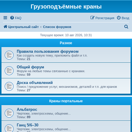
Грузоподъёмные краны
FAQ
Регистрация
Вход
П
Центральный сайт
Список форумов
о
Текущее время: 10 авг 2026, 10:31
и
Разное
с
Правила пользования форумом
к
Как создать новую тему, приложить файл и т.п.
Темы:
21
Общий форум
Форум на любые темы связанные с кранами.
Темы:
59
Доска объявлений
Поиск / предложение услуг, механизмов, деталей и т.п. для кранов
Темы:
27
Краны портальные
Альбатрос
Чертежи, электросхемы, общение...
Темы:
89
Ганц 5/6–30
Чертежи, электросхемы, общение...