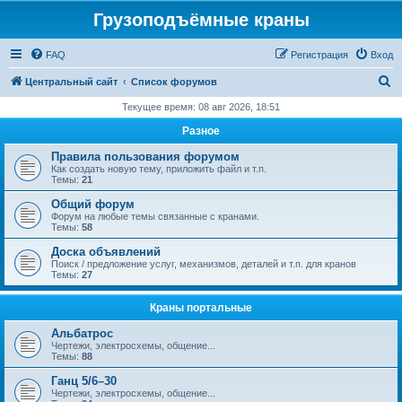
Грузоподъёмные краны
FAQ
Регистрация
Вход
П
Центральный сайт
Список форумов
о
Текущее время: 08 авг 2026, 18:51
и
Разное
с
Правила пользования форумом
к
Как создать новую тему, приложить файл и т.п.
Темы:
21
Общий форум
Форум на любые темы связанные с кранами.
Темы:
58
Доска объявлений
Поиск / предложение услуг, механизмов, деталей и т.п. для кранов
Темы:
27
Краны портальные
Альбатрос
Чертежи, электросхемы, общение...
Темы:
88
Ганц 5/6–30
Чертежи, электросхемы, общение...