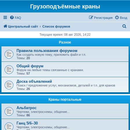
Грузоподъёмные краны
FAQ
Регистрация
Вход
П
Центральный сайт
Список форумов
о
Текущее время: 08 авг 2026, 14:22
и
Разное
с
Правила пользования форумом
к
Как создать новую тему, приложить файл и т.п.
Темы:
20
Общий форум
Форум на любые темы связанные с кранами.
Темы:
57
Доска объявлений
Поиск / предложение услуг, механизмов, деталей и т.п. для кранов
Темы:
26
Краны портальные
Альбатрос
Чертежи, электросхемы, общение...
Темы:
86
Ганц 5/6–30
Чертежи, электросхемы, общение...