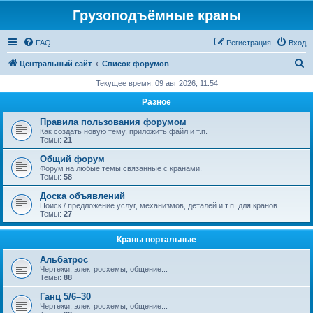
Грузоподъёмные краны
FAQ
Регистрация
Вход
П
Центральный сайт
Список форумов
о
Текущее время: 09 авг 2026, 11:54
и
Разное
с
Правила пользования форумом
к
Как создать новую тему, приложить файл и т.п.
Темы:
21
Общий форум
Форум на любые темы связанные с кранами.
Темы:
58
Доска объявлений
Поиск / предложение услуг, механизмов, деталей и т.п. для кранов
Темы:
27
Краны портальные
Альбатрос
Чертежи, электросхемы, общение...
Темы:
88
Ганц 5/6–30
Чертежи, электросхемы, общение...