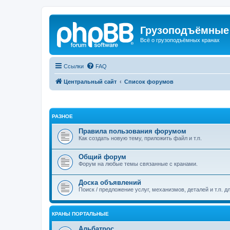
Грузоподъёмные
Всё о грузоподъёмных кранах
Ссылки
FAQ
Центральный сайт
Список форумов
РАЗНОЕ
Правила пользования форумом
Как создать новую тему, приложить файл и т.п.
Общий форум
Форум на любые темы связанные с кранами.
Доска объявлений
Поиск / предложение услуг, механизмов, деталей и т.п. д
КРАНЫ ПОРТАЛЬНЫЕ
Альбатрос