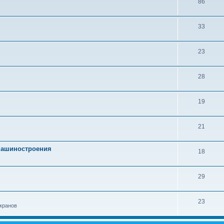
86
33
23
28
19
21
 машиностроения
18
29
23
кранов