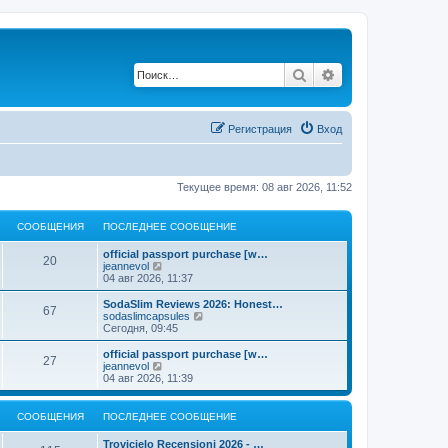
Поиск
Расширенный по
Регистрация
Вход
Текущее время: 08 авг 2026, 11:52
СООБЩЕНИЯ
ПОСЛЕДНЕЕ СООБЩЕНИЕ
official passport purchase [w…
20
П
jeannevol
е
04 авг 2026, 11:37
р
е
SodaSlim Reviews 2026: Honest…
67
й
П
sodaslimcapsules
т
е
Сегодня, 09:45
и
р
к
е
official passport purchase [w…
27
п
й
П
jeannevol
о
т
е
04 авг 2026, 11:39
с
и
р
л
к
е
е
п
й
СООБЩЕНИЯ
ПОСЛЕДНЕЕ СООБЩЕНИЕ
д
о
т
н
с
и
Trovicielo Recensioni 2026 - …
е
л