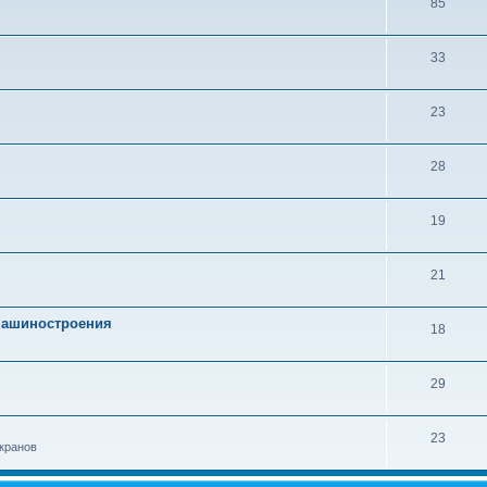
85
33
23
28
19
21
 машиностроения
18
29
23
кранов