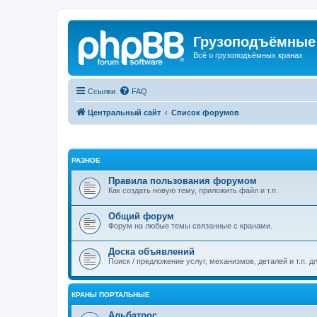
Грузоподъёмные
Всё о грузоподъёмных кранах
Ссылки
FAQ
Центральный сайт
Список форумов
РАЗНОЕ
Правила пользования форумом
Как создать новую тему, приложить файл и т.п.
Общий форум
Форум на любые темы связанные с кранами.
Доска объявлений
Поиск / предложение услуг, механизмов, деталей и т.п. д
КРАНЫ ПОРТАЛЬНЫЕ
Альбатрос