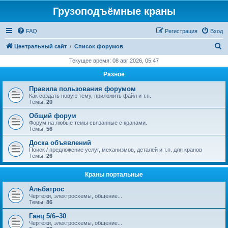
Грузоподъёмные краны
FAQ
Регистрация
Вход
П
Центральный сайт
Список форумов
о
Текущее время: 08 авг 2026, 05:47
и
Разное
с
Правила пользования форумом
к
Как создать новую тему, приложить файл и т.п.
Темы:
20
Общий форум
Форум на любые темы связанные с кранами.
Темы:
56
Доска объявлений
Поиск / предложение услуг, механизмов, деталей и т.п. для кранов
Темы:
26
Краны портальные
Альбатрос
Чертежи, электросхемы, общение...
Темы:
86
Ганц 5/6–30
Чертежи, электросхемы, общение...