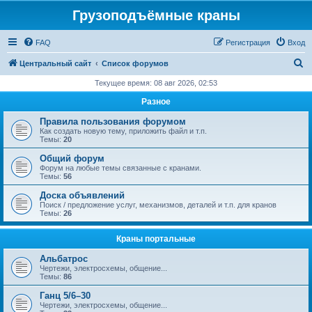
Грузоподъёмные краны
FAQ
Регистрация
Вход
П
Центральный сайт
Список форумов
о
Текущее время: 08 авг 2026, 02:53
и
Разное
с
Правила пользования форумом
к
Как создать новую тему, приложить файл и т.п.
Темы:
20
Общий форум
Форум на любые темы связанные с кранами.
Темы:
56
Доска объявлений
Поиск / предложение услуг, механизмов, деталей и т.п. для кранов
Темы:
26
Краны портальные
Альбатрос
Чертежи, электросхемы, общение...
Темы:
86
Ганц 5/6–30
Чертежи, электросхемы, общение...