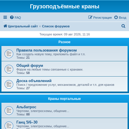
Грузоподъёмные краны
FAQ
Регистрация
Вход
П
Центральный сайт
Список форумов
о
Текущее время: 09 авг 2026, 11:16
и
Разное
с
Правила пользования форумом
к
Как создать новую тему, приложить файл и т.п.
Темы:
21
Общий форум
Форум на любые темы связанные с кранами.
Темы:
58
Доска объявлений
Поиск / предложение услуг, механизмов, деталей и т.п. для кранов
Темы:
27
Краны портальные
Альбатрос
Чертежи, электросхемы, общение...
Темы:
88
Ганц 5/6–30
Чертежи, электросхемы, общение...