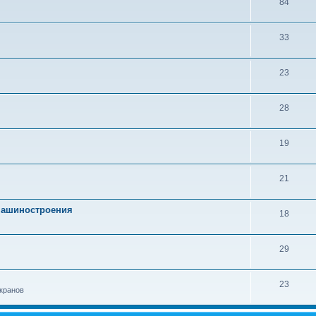
84
33
23
28
19
21
 машиностроения
18
29
23
кранов