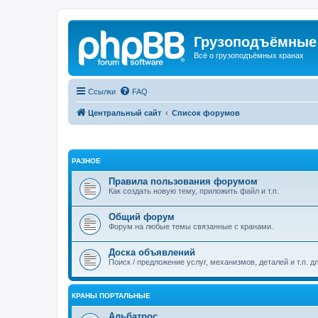
Грузоподъёмные
Всё о грузоподъёмных кранах
Ссылки
FAQ
Центральный сайт
Список форумов
РАЗНОЕ
Правила пользования форумом
Как создать новую тему, приложить файл и т.п.
Общий форум
Форум на любые темы связанные с кранами.
Доска объявлений
Поиск / предложение услуг, механизмов, деталей и т.п. д
КРАНЫ ПОРТАЛЬНЫЕ
Альбатрос