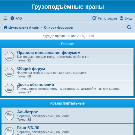
Грузоподъёмные краны
FAQ
Регистрация
Вход
П
Центральный сайт
Список форумов
о
Текущее время: 09 авг 2026, 10:39
и
Разное
с
Правила пользования форумом
к
Как создать новую тему, приложить файл и т.п.
Темы:
21
Общий форум
Форум на любые темы связанные с кранами.
Темы:
58
Доска объявлений
Поиск / предложение услуг, механизмов, деталей и т.п. для кранов
Темы:
27
Краны портальные
Альбатрос
Чертежи, электросхемы, общение...
Темы:
88
Ганц 5/6–30
Чертежи, электросхемы, общение...