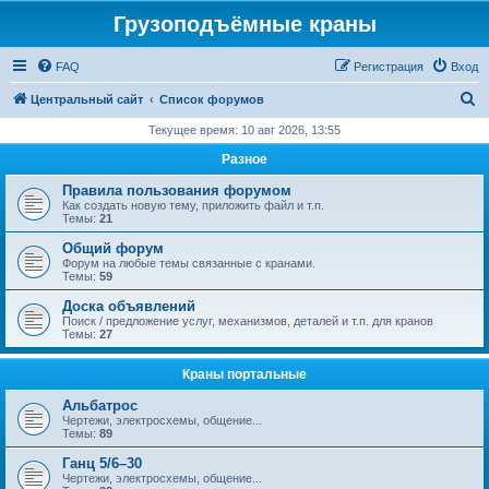
Грузоподъёмные краны
FAQ
Регистрация
Вход
П
Центральный сайт
Список форумов
о
Текущее время: 10 авг 2026, 13:55
и
Разное
с
Правила пользования форумом
к
Как создать новую тему, приложить файл и т.п.
Темы:
21
Общий форум
Форум на любые темы связанные с кранами.
Темы:
59
Доска объявлений
Поиск / предложение услуг, механизмов, деталей и т.п. для кранов
Темы:
27
Краны портальные
Альбатрос
Чертежи, электросхемы, общение...
Темы:
89
Ганц 5/6–30
Чертежи, электросхемы, общение...