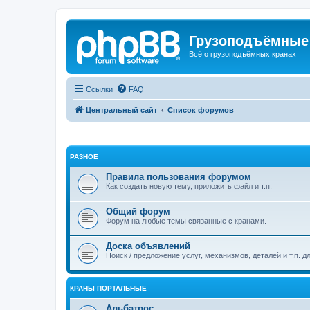
Грузоподъёмные
Всё о грузоподъёмных кранах
Ссылки
FAQ
Центральный сайт
Список форумов
РАЗНОЕ
Правила пользования форумом
Как создать новую тему, приложить файл и т.п.
Общий форум
Форум на любые темы связанные с кранами.
Доска объявлений
Поиск / предложение услуг, механизмов, деталей и т.п. д
КРАНЫ ПОРТАЛЬНЫЕ
Альбатрос