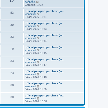
к
114
П
zephgain
м
е
п
е
Сегодня, 15:32
у
д
о
р
с
н
с
е
о
official passport purchase [w…
е
л
53
й
о
П
jeannevol
м
е
т
б
е
04 авг 2026, 11:41
у
д
и
щ
р
с
н
к
е
е
о
official passport purchase [w…
е
30
п
н
й
П
о
jeannevol
м
о
и
т
е
б
04 авг 2026, 11:43
у
с
ю
и
р
щ
с
л
к
е
е
о
official passport purchase [w…
е
33
п
й
н
о
П
jeannevol
д
о
т
и
б
е
04 авг 2026, 11:44
н
с
и
ю
щ
р
е
л
к
е
е
official passport purchase [w…
м
е
19
п
н
й
П
jeannevol
у
д
о
и
т
е
04 авг 2026, 11:45
с
н
с
ю
и
р
о
е
л
к
е
official passport purchase [w…
о
м
е
33
п
й
П
jeannevol
б
у
д
о
т
е
04 авг 2026, 11:47
щ
с
н
с
и
р
е
о
е
л
к
е
н
official passport purchase [w…
о
м
е
23
п
й
и
П
jeannevol
б
у
д
о
т
ю
е
04 авг 2026, 11:48
щ
с
н
с
и
р
е
о
е
л
к
е
н
official passport purchase [w…
о
м
е
38
п
й
и
П
jeannevol
б
у
д
о
т
ю
е
04 авг 2026, 11:50
щ
с
н
с
и
р
е
о
е
л
к
е
н
official passport purchase [w…
о
м
е
30
п
й
и
П
jeannevol
б
у
д
о
т
ю
е
04 авг 2026, 13:08
щ
с
н
с
и
р
е
о
е
л
к
е
н
о