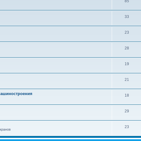
85
33
23
28
19
21
 машиностроения
18
29
23
кранов