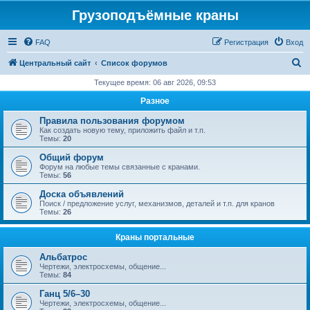
Грузоподъёмные краны
FAQ
Регистрация
Вход
П
Центральный сайт
Список форумов
о
Текущее время: 06 авг 2026, 09:53
и
Разное
с
Правила пользования форумом
к
Как создать новую тему, приложить файл и т.п.
Темы:
20
Общий форум
Форум на любые темы связанные с кранами.
Темы:
56
Доска объявлений
Поиск / предложение услуг, механизмов, деталей и т.п. для кранов
Темы:
26
Краны портальные
Альбатрос
Чертежи, электросхемы, общение...
Темы:
84
Ганц 5/6–30
Чертежи, электросхемы, общение...