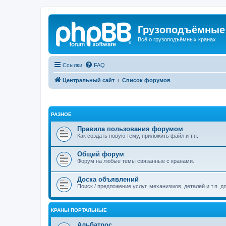
Грузоподъёмные
Всё о грузоподъёмных кранах
Ссылки
FAQ
Центральный сайт
Список форумов
РАЗНОЕ
Правила пользования форумом
Как создать новую тему, приложить файл и т.п.
Общий форум
Форум на любые темы связанные с кранами.
Доска объявлений
Поиск / предложение услуг, механизмов, деталей и т.п. д
КРАНЫ ПОРТАЛЬНЫЕ
Альбатрос