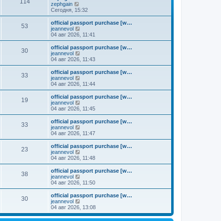
к
114
П
zephgain
м
е
п
е
Сегодня, 15:32
у
д
о
р
с
н
с
е
о
official passport purchase [w…
е
л
53
й
о
П
jeannevol
м
е
т
б
е
04 авг 2026, 11:41
у
д
и
щ
р
с
н
к
е
е
о
official passport purchase [w…
е
30
п
н
й
П
о
jeannevol
м
о
и
т
е
б
04 авг 2026, 11:43
у
с
ю
и
р
щ
с
л
к
е
е
о
official passport purchase [w…
е
33
п
й
н
о
П
jeannevol
д
о
т
и
б
е
04 авг 2026, 11:44
н
с
и
ю
щ
р
е
л
к
е
е
official passport purchase [w…
м
е
19
п
н
й
П
jeannevol
у
д
о
и
т
е
04 авг 2026, 11:45
с
н
с
ю
и
р
о
е
л
к
е
official passport purchase [w…
о
м
е
33
п
й
П
jeannevol
б
у
д
о
т
е
04 авг 2026, 11:47
щ
с
н
с
и
р
е
о
е
л
к
е
н
official passport purchase [w…
о
м
е
23
п
й
и
П
jeannevol
б
у
д
о
т
ю
е
04 авг 2026, 11:48
щ
с
н
с
и
р
е
о
е
л
к
е
н
official passport purchase [w…
о
м
е
38
п
й
и
П
jeannevol
б
у
д
о
т
ю
е
04 авг 2026, 11:50
щ
с
н
с
и
р
е
о
е
л
к
е
н
official passport purchase [w…
о
м
е
30
п
й
и
П
jeannevol
б
у
д
о
т
ю
е
04 авг 2026, 13:08
щ
с
н
с
и
р
е
о
е
л
к
е
н
о