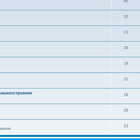
85
33
23
28
19
21
 машиностроения
18
29
23
кранов